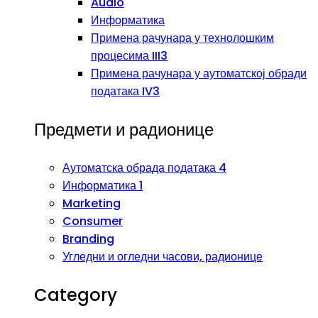
Audio
Информатика
Примена рачунара у технолошким
процесима III3
Примена рачунара у аутоматској обради
података IV3
Предмети и радионице
Аутоматска обрада података 4
Информатика 1
Marketing
Consumer
Branding
Угледни и огледни часови, радионице
Category