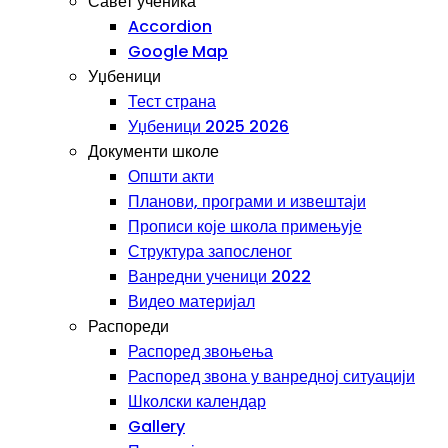
Савет ученика
Accordion
Google Map
Уџбеници
Тест страна
Уџбеници 2025 2026
Документи школе
Општи акти
Планови, програми и извештаји
Прописи које школа примењује
Структура запосленог
Ванредни ученици 2022
Видео материјал
Распореди
Распоред звоњења
Распоред звона у ванредној ситуацији
Школски календар
Gallery