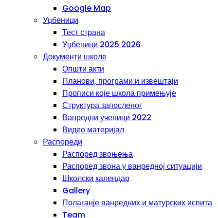
Google Map
Уџбеници
Тест страна
Уџбеници 2025 2026
Документи школе
Општи акти
Планови, програми и извештаји
Прописи које школа примењује
Структура запосленог
Ванредни ученици 2022
Видео материјал
Распореди
Распоред звоњења
Распоред звона у ванредној ситуацији
Школски календар
Gallery
Полаганје ванредних и матурских испита
Team