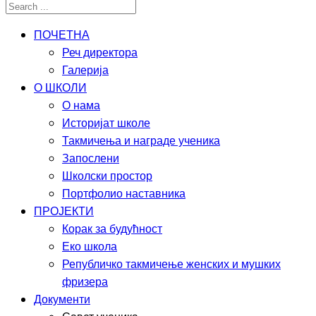
ПОЧЕТНА
Реч директора
Галерија
О ШКОЛИ
О нама
Историјат школе
Такмичења и награде ученика
Запослени
Школски простор
Портфолио наставника
ПРОЈЕКТИ
Корак за будућност
Еко школа
Републичко такмичење женских и мушких
фризера
Документи