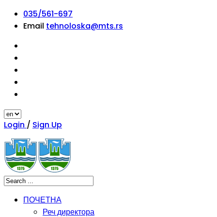
035/561-697
Email
tehnoloska@mts.rs
Login
/
Sign Up
ПОЧЕТНА
Реч директора