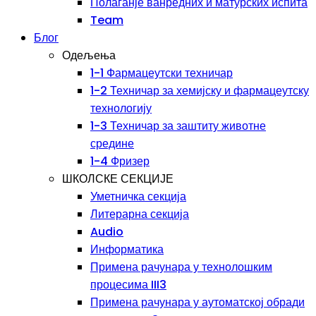
Полаганје ванредних и матурских испита
Team
Блог
Одељења
1-1 Фармацеутски техничар
1-2 Техничар за хемијску и фармацеутску
технологију
1-3 Техничар за заштиту животне
средине
1-4 Фризер
ШКОЛСКЕ СЕКЦИЈЕ
Уметничка секција
Литерарна секција
Audio
Информатика
Примена рачунара у технолошким
процесима III3
Примена рачунара у аутоматској обради