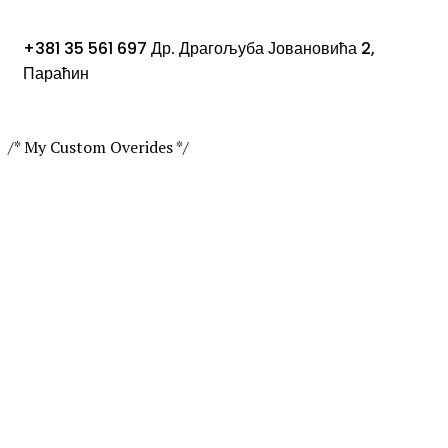
+381 35 561 697
Др. Драгољуба Јовановића 2,
Параћин
/* My Custom Overides */