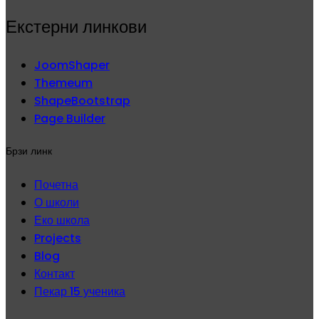
Екстерни линкови
JoomShaper
Themeum
ShapeBootstrap
Page Builder
Брзи линк
Почетна
О школи
Еко школа
Projects
Blog
Контакт
Пекар 15 ученика