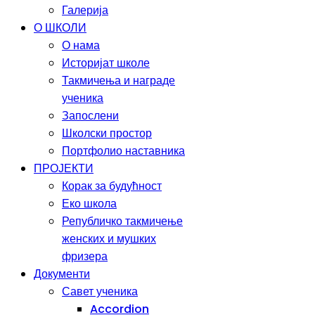
Галерија
О ШКОЛИ
О нама
Историјат школе
Такмичења и награде
ученика
Запослени
Школски простор
Портфолио наставника
ПРОЈЕКТИ
Корак за будућност
Еко школа
Републичко такмичење
женских и мушких
фризера
Документи
Савет ученика
Accordion