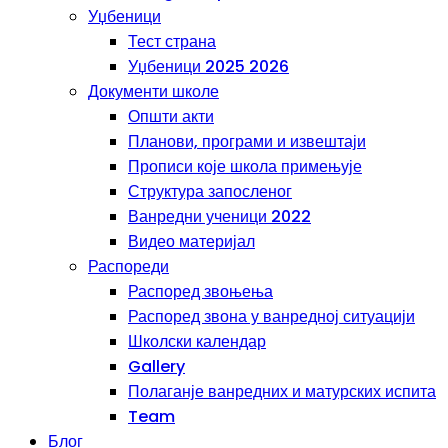
Уџбеници
Тест страна
Уџбеници 2025 2026
Документи школе
Општи акти
Планови, програми и извештаји
Прописи које школа примењује
Структура запосленог
Ванредни ученици 2022
Видео материјал
Распореди
Распоред звоњења
Распоред звона у ванредној ситуацији
Школски календар
Gallery
Полаганје ванредних и матурских испита
Team
Блог