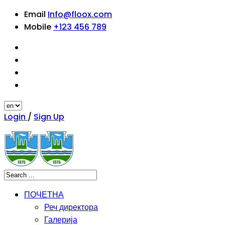
Email
Info@floox.com
Mobile
+123 456 789
Login
/
Sign Up
ПОЧЕТНА
Реч директора
Галерија