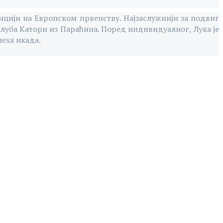
енцији на Европском првенству. Најзаслужнији за подвиг
клуба Катори из Параћина. Поред индивидуалног, Лука је
пеха икада.