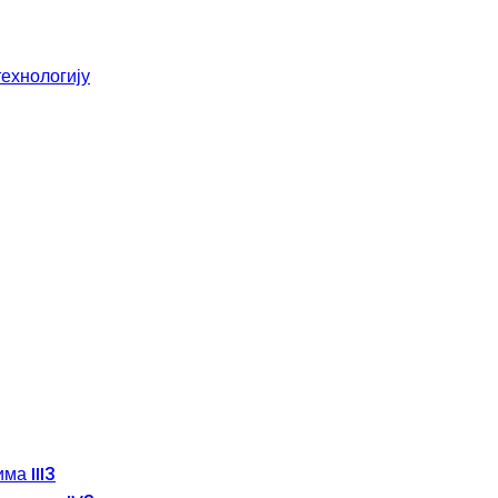
технологију
ма III3