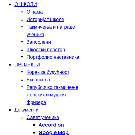
О ШКОЛИ
О нама
Историјат школе
Такмичења и награде
ученика
Запослени
Школски простор
Портфолио наставника
ПРОЈЕКТИ
Корак за будућност
Еко школа
Републичко такмичење
женских и мушких
фризера
Документи
Савет ученика
Accordion
Google Map