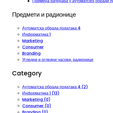
Примена рачунара у аутоматској обради п
Предмети и радионице
Аутоматска обрада података 4
Информатика 1
Marketing
Consumer
Branding
Угледни и огледни часови, радионице
Category
Аутоматска обрада података 4 (2)
Информатика 1 (13)
Marketing (0)
Consumer (0)
Branding (0)