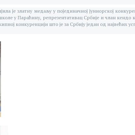
јила је златну медаљу у појединачној јуниорској конкур
коле у Параћину, репрезентативац Србије и члан кендо 
кипној конкуренцији што је за Србију један од највећих ус