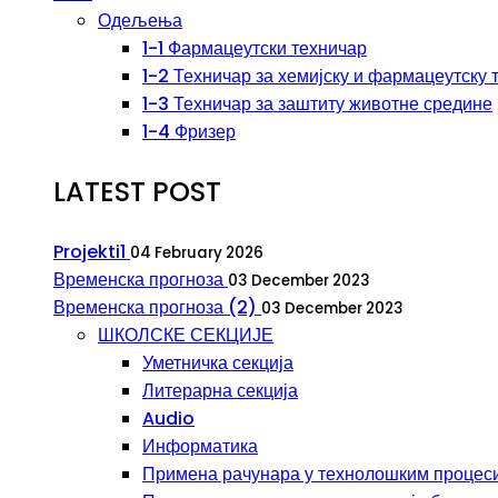
Одељења
1-1 Фармацеутски техничар
1-2 Техничар за хемијску и фармацеутску 
1-3 Техничар за заштиту животне средине
1-4 Фризер
LATEST POST
Projekti1
04 February 2026
Временска прогноза
03 December 2023
Временска прогноза (2)
03 December 2023
ШКОЛСКЕ СЕКЦИЈЕ
Уметничка секција
Литерарна секција
Audio
Информатика
Примена рачунара у технолошким процеси