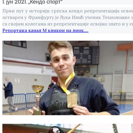
1. јун 2021. „Кендо спорт“
Први пут у историји српска кендо репрезентација освои
остварен у Франфурту је Лука Илић ученик Технолошке ш
са својим колегама из репрезентације освојио злато и у е
Репортажа канал М кликни на линк....