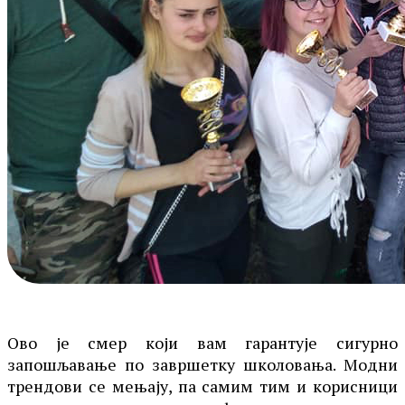
Ово је смер који вам гарантује сигурно
запошљавање по завршетку школовања. Модни
трендови се мењају, па самим тим и корисници