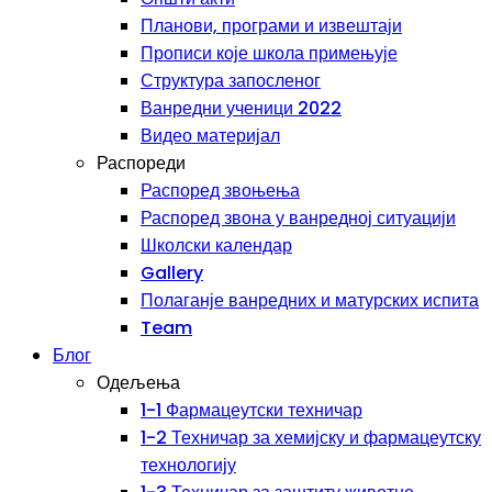
Планови, програми и извештаји
Прописи које школа примењује
Структура запосленог
Ванредни ученици 2022
Видео материјал
Распореди
Распоред звоњења
Распоред звона у ванредној ситуацији
Школски календар
Gallery
Полаганје ванредних и матурских испита
Team
Блог
Одељења
1-1 Фармацеутски техничар
1-2 Техничар за хемијску и фармацеутску
технологију