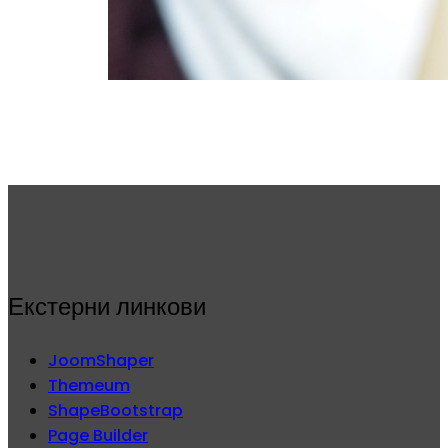
Екстерни линкови
JoomShaper
Themeum
ShapeBootstrap
Page Builder