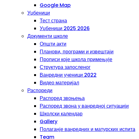
Google Map
Уџбеници
Тест страна
Уџбеници 2025 2026
Документи школе
Општи акти
Планови, програми и извештаји
Прописи које школа примењује
Структура запосленог
Ванредни ученици 2022
Видео материјал
Распореди
Распоред звоњења
Распоред звона у ванредној ситуацији
Школски календар
Gallery
Полаганје ванредних и матурских испита
Team