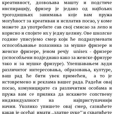
креативност, дозвољава машту и подстиче
инспирацију, фризер је једано од најбољих
трогодишњих занимања које вам пружа
могућност за креативан и исплатив посао, у коме
можете да употребите сав свој смисао за лепо и
корисно и спојите их у једну целину. Ове школске
године уписујемо смер који ће подразумевати
оспособљавање полазника за мушке фризере и
женске фризере, јеном речју unisex - фризере
(оспособљени подједнако како за женске фризуре
тако и за мушке фризуре). Улепшавањем људи
различитог интересовања, образовања, културе,
ваш рад ће бити увек примећен, а то је
истовремено и реклама вашег рада. Радећи овај
посао, комуницирате са различитим особама и
пружа вам се прилика да искажете сопствену
индивидуалност на најприступачнији
начин. Уколико упишете овај смер, сазнаћете
какав је осећај имати ,,златне руке’’ и схватићете