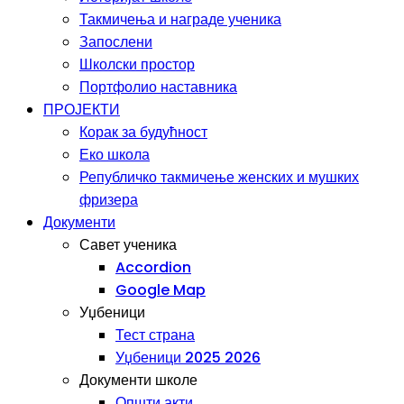
Такмичења и награде ученика
Запослени
Школски простор
Портфолио наставника
ПРОЈЕКТИ
Корак за будућност
Еко школа
Републичко такмичење женских и мушких
фризера
Документи
Савет ученика
Accordion
Google Map
Уџбеници
Тест страна
Уџбеници 2025 2026
Документи школе
Општи акти