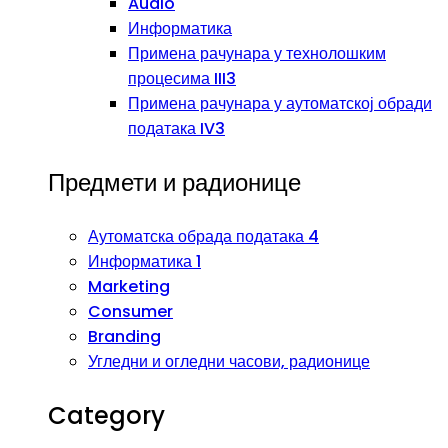
Audio
Информатика
Примена рачунара у технолошким
процесима III3
Примена рачунара у аутоматској обради
података IV3
Предмети и радионице
Аутоматска обрада података 4
Информатика 1
Marketing
Consumer
Branding
Угледни и огледни часови, радионице
Category