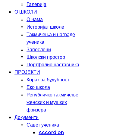
Галерија
О ШКОЛИ
О нама
Историјат школе
Такмичења и награде
ученика
Запослени
Школски простор
Портфолио наставника
ПРОЈЕКТИ
Корак за будућност
Еко школа
Републичко такмичење
женских и мушких
фризера
Документи
Савет ученика
Accordion