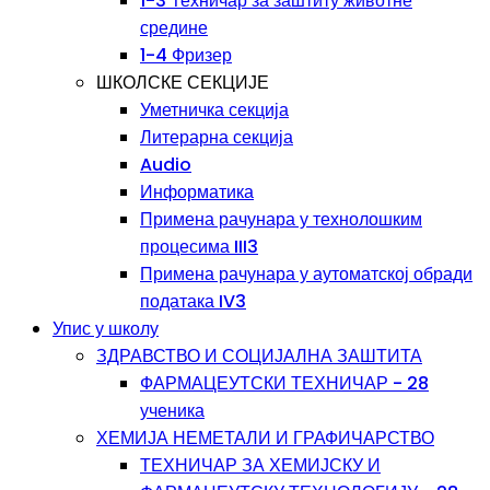
1-3 Техничар за заштиту животне
средине
1-4 Фризер
ШКОЛСКЕ СЕКЦИЈЕ
Уметничка секција
Литерарна секција
Audio
Информатика
Примена рачунара у технолошким
процесима III3
Примена рачунара у аутоматској обради
података IV3
Упис у школу
ЗДРАВСТВО И СОЦИЈАЛНА ЗАШТИТА
ФАРМАЦЕУТСКИ ТЕХНИЧАР - 28
ученика
ХЕМИЈА НЕМЕТАЛИ И ГРАФИЧАРСТВО
ТЕХНИЧАР ЗА ХЕМИЈСКУ И