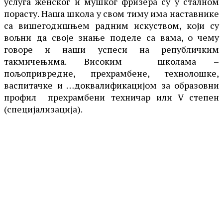
услуга женског и мушког фризера су у сталном
порасту. Наша школа у свом тиму има наставнике
са вишегодишњем радним искуством, који су
вољни да своје знање поделе са вама, о чему
говоре и наши успеси на републичким
такмичењима. Високим школама –
пољопривредне, прехрамбене, технолошке,
васпитачке и …доквалификацијом за образовни
профил прехрамбени техничар или V степен
(специјализација).