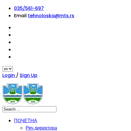
035/561-697
Email
tehnoloska@mts.rs
Login
/
Sign Up
ПОЧЕТНА
Реч директора