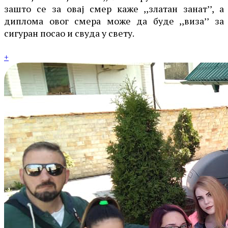
зашто се за овај смер каже ,,златан занат’’, а
диплома овог смера може да буде ,,виза’’ за
сигуран посао и свуда у свету.
+