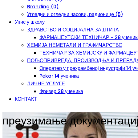
Branding (0)
Угледни и огледни часови, радионице (5)
Упис у школу
ЗДРАВСТВО И СОЦИЈАЛНА ЗАШТИТА
ФАРМАЦЕУТСКИ ТЕХНИЧАР - 28 ученик
ХЕМИЈА НЕМЕТАЛИ И ГРАФИЧАРСТВО
ТЕХНИЧАР ЗА ХЕМИЈСКУ И ФАРМАЦЕУТС
ПОЉОПРИВРЕДА, ПРОИЗВОДЊА И ПРЕРАД
Оператер у прехрамбеној индустрији 14 у
Pekar 14 ученика
ЛИЧНЕ УСЛУГЕ
Фризер 28 ученика
КОНТАКТ
преузимање документаци