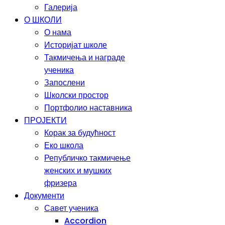
Галерија
О ШКОЛИ
О нама
Историјат школе
Такмичења и награде
ученика
Запослени
Школски простор
Портфолио наставника
ПРОЈЕКТИ
Корак за будућност
Еко школа
Републичко такмичење
женских и мушких
фризера
Документи
Савет ученика
Accordion