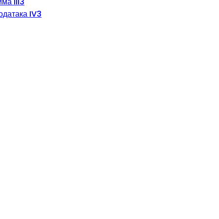
ма III3
одатака IV3