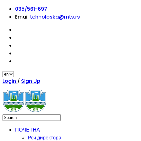
035/561-697
Email
tehnoloska@mts.rs
Login
/
Sign Up
ПОЧЕТНА
Реч директора