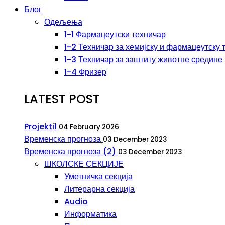
Блог
Одељења
1-1 Фармацеутски техничар
1-2 Техничар за хемијску и фармацеутску 
1-3 Техничар за заштиту животне средине
1-4 Фризер
LATEST POST
Projekti1
04 February 2026
Временска прогноза
03 December 2023
Временска прогноза (2)
03 December 2023
ШКОЛСКЕ СЕКЦИЈЕ
Уметничка секција
Литерарна секција
Audio
Информатика