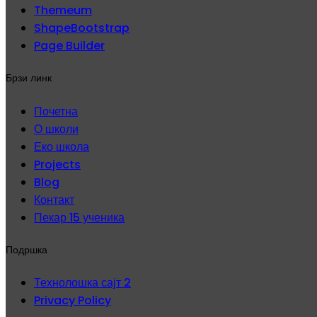
Themeum
ShapeBootstrap
Page Builder
Брзи линк
Почетна
О школи
Еко школа
Projects
Blog
Контакт
Пекар 15 ученика
Подршка
Технолошка сајт 2
Privacy Policy