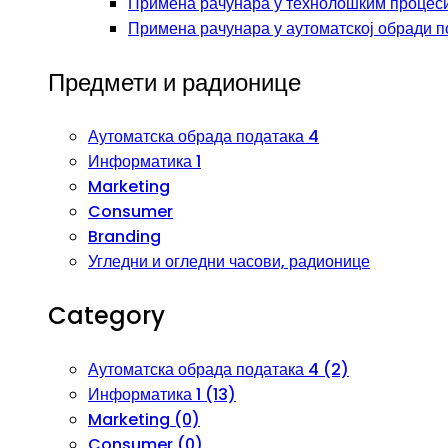
Примена рачунара у технолошким процеси
Примена рачунара у аутоматској обради п
Предмети и радионице
Аутоматска обрада података 4
Информатика 1
Marketing
Consumer
Branding
Угледни и огледни часови, радионице
Category
Аутоматска обрада података 4 (2)
Информатика 1 (13)
Marketing (0)
Consumer (0)