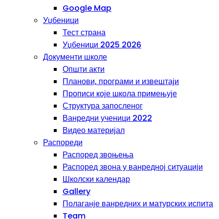
Google Map
Уџбеници
Тест страна
Уџбеници 2025 2026
Документи школе
Општи акти
Планови, програми и извештаји
Прописи које школа примењује
Структура запосленог
Ванредни ученици 2022
Видео материјал
Распореди
Распоред звоњења
Распоред звона у ванредној ситуацији
Школски календар
Gallery
Полаганје ванредних и матурских испита
Team