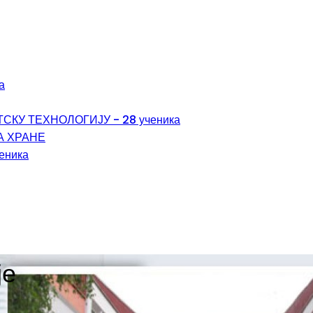
а
КУ ТЕХНОЛОГИЈУ - 28 ученика
А ХРАНЕ
ченика
је