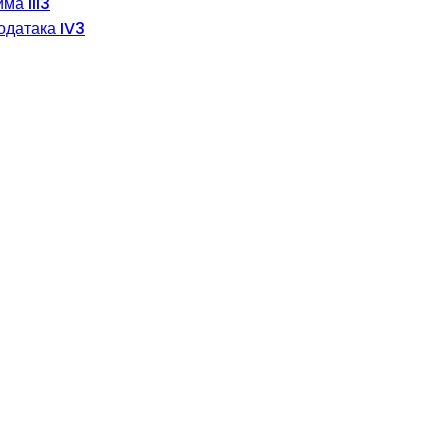
ма III3
одатака IV3