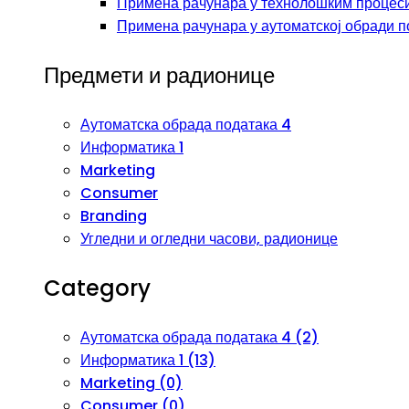
Примена рачунара у технолошким процеси
Примена рачунара у аутоматској обради п
Предмети и радионице
Аутоматска обрада података 4
Информатика 1
Marketing
Consumer
Branding
Угледни и огледни часови, радионице
Category
Аутоматска обрада података 4 (2)
Информатика 1 (13)
Marketing (0)
Consumer (0)