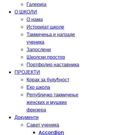
Галерија
О ШКОЛИ
О нама
Историјат школе
Такмичења и награде
ученика
Запослени
Школски простор
Портфолио наставника
ПРОЈЕКТИ
Корак за будућност
Еко школа
Републичко такмичење
женских и мушких
фризера
Документи
Савет ученика
Accordion