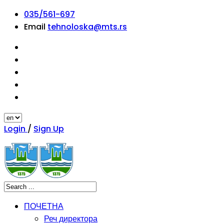
035/561-697
Email
tehnoloska@mts.rs
Login
/
Sign Up
ПОЧЕТНА
Реч директора