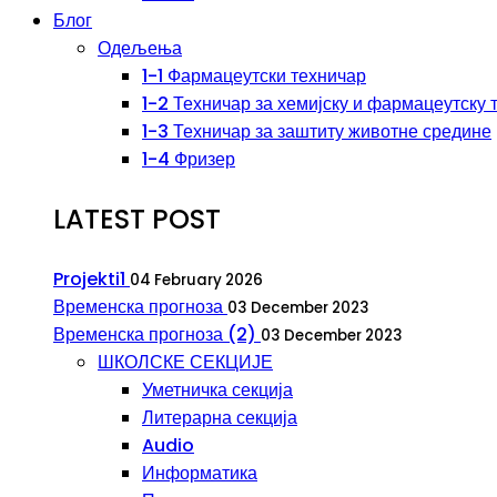
Блог
Одељења
1-1 Фармацеутски техничар
1-2 Техничар за хемијску и фармацеутску 
1-3 Техничар за заштиту животне средине
1-4 Фризер
LATEST POST
Projekti1
04 February 2026
Временска прогноза
03 December 2023
Временска прогноза (2)
03 December 2023
ШКОЛСКЕ СЕКЦИЈЕ
Уметничка секција
Литерарна секција
Audio
Информатика