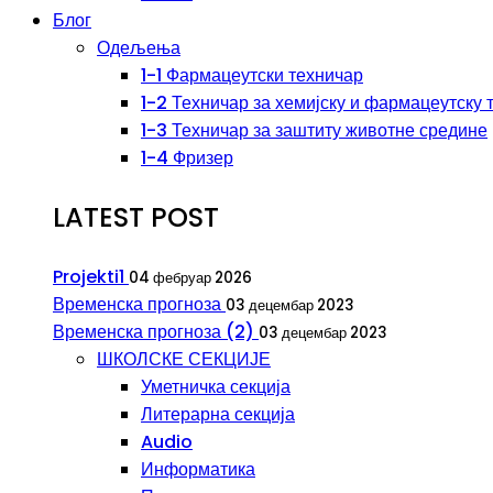
Блог
Одељења
1-1 Фармацеутски техничар
1-2 Техничар за хемијску и фармацеутску 
1-3 Техничар за заштиту животне средине
1-4 Фризер
LATEST POST
Projekti1
04 фебруар 2026
Временска прогноза
03 децембар 2023
Временска прогноза (2)
03 децембар 2023
ШКОЛСКЕ СЕКЦИЈЕ
Уметничка секција
Литерарна секција
Audio
Информатика