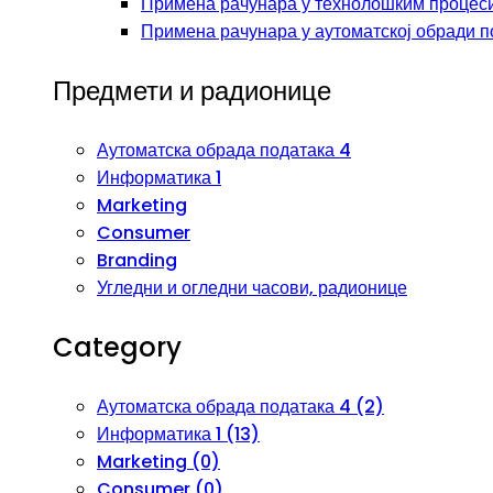
Примена рачунара у технолошким процеси
Примена рачунара у аутоматској обради п
Предмети и радионице
Аутоматска обрада података 4
Информатика 1
Marketing
Consumer
Branding
Угледни и огледни часови, радионице
Category
Аутоматска обрада података 4 (2)
Информатика 1 (13)
Marketing (0)
Consumer (0)