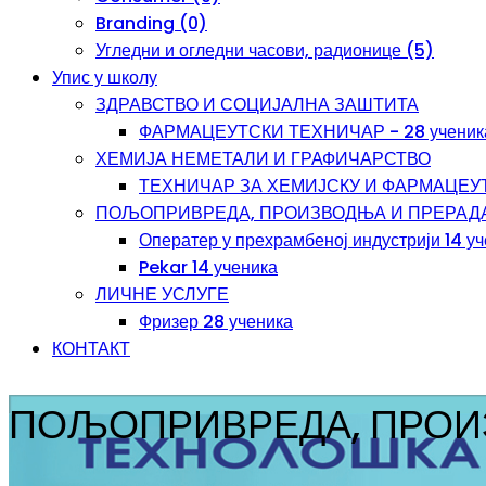
Branding (0)
Угледни и огледни часови, радионице (5)
Упис у школу
ЗДРАВСТВО И СОЦИЈАЛНА ЗАШТИТА
ФАРМАЦЕУТСКИ ТЕХНИЧАР - 28 ученик
ХЕМИЈА НЕМЕТАЛИ И ГРАФИЧАРСТВО
ТЕХНИЧАР ЗА ХЕМИЈСКУ И ФАРМАЦЕУТС
ПОЉОПРИВРЕДА, ПРОИЗВОДЊА И ПРЕРАД
Оператер у прехрамбеној индустрији 14 у
Pekar 14 ученика
ЛИЧНЕ УСЛУГЕ
Фризер 28 ученика
КОНТАКТ
ПОЉОПРИВРЕДА, ПРОИ