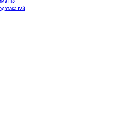
ма III3
одатака IV3