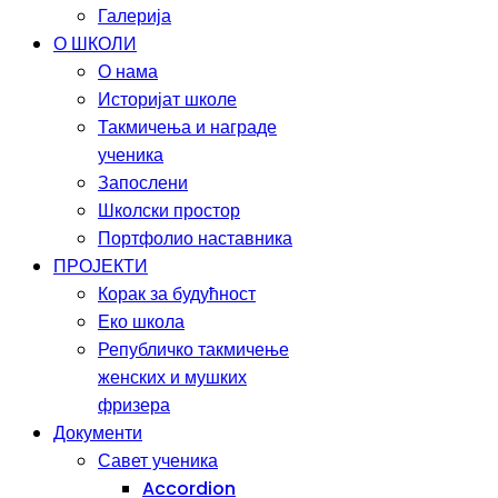
Галерија
О ШКОЛИ
О нама
Историјат школе
Такмичења и награде
ученика
Запослени
Школски простор
Портфолио наставника
ПРОЈЕКТИ
Корак за будућност
Еко школа
Републичко такмичење
женских и мушких
фризера
Документи
Савет ученика
Accordion