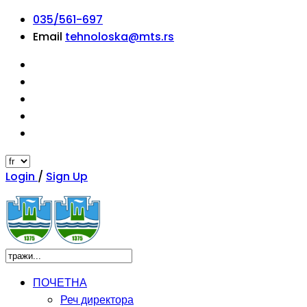
035/561-697
Email
tehnoloska@mts.rs
Login
/
Sign Up
ПОЧЕТНА
Реч директора