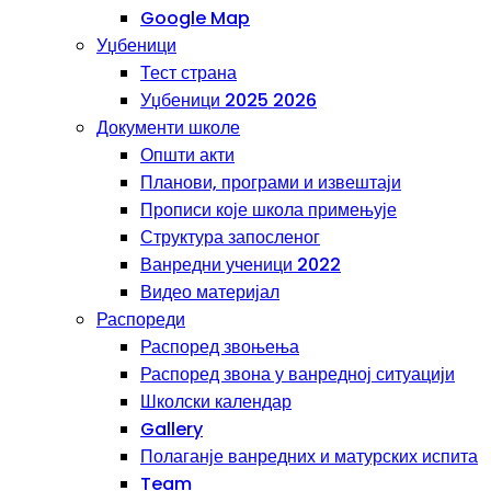
Google Map
Уџбеници
Тест страна
Уџбеници 2025 2026
Документи школе
Општи акти
Планови, програми и извештаји
Прописи које школа примењује
Структура запосленог
Ванредни ученици 2022
Видео материјал
Распореди
Распоред звоњења
Распоред звона у ванредној ситуацији
Школски календар
Gallery
Полаганје ванредних и матурских испита
Team