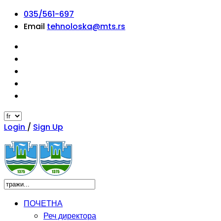
035/561-697
Email
tehnoloska@mts.rs
Login
/
Sign Up
ПОЧЕТНА
Реч директора