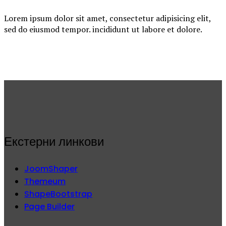
Lorem ipsum dolor sit amet, consectetur adipisicing elit,
sed do eiusmod tempor. incididunt ut labore et dolore.
Екстерни линкови
JoomShaper
Themeum
ShapeBootstrap
Page Builder