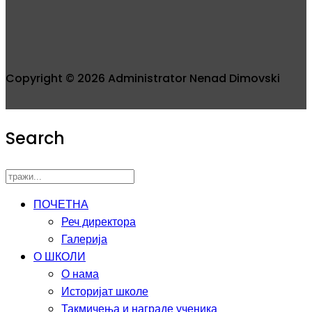
Copyright © 2026 Administrator Nenad Dimovski
Search
ПОЧЕТНА
Реч директора
Галерија
О ШКОЛИ
О нама
Историјат школе
Такмичења и награде ученика