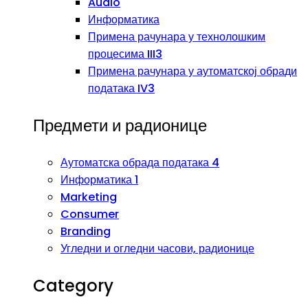
Audio
Информатика
Примена рачунара у технолошким
процесима III3
Примена рачунара у аутоматској обради
података IV3
Предмети и радионице
Аутоматска обрада података 4
Информатика 1
Marketing
Consumer
Branding
Угледни и огледни часови, радионице
Category