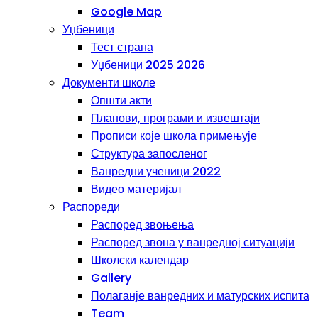
Google Map
Уџбеници
Тест страна
Уџбеници 2025 2026
Документи школе
Општи акти
Планови, програми и извештаји
Прописи које школа примењује
Структура запосленог
Ванредни ученици 2022
Видео материјал
Распореди
Распоред звоњења
Распоред звона у ванредној ситуацији
Школски календар
Gallery
Полаганје ванредних и матурских испита
Team