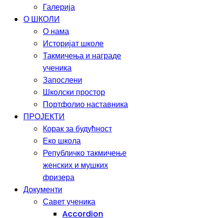
Галерија
О ШКОЛИ
О нама
Историјат школе
Такмичења и награде
ученика
Запослени
Школски простор
Портфолио наставника
ПРОЈЕКТИ
Корак за будућност
Еко школа
Републичко такмичење
женских и мушких
фризера
Документи
Савет ученика
Accordion