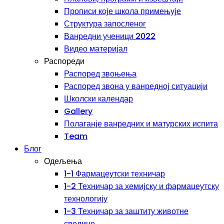
Прописи које школа примењује
Структура запосленог
Ванредни ученици 2022
Видео материјал
Распореди
Распоред звоњења
Распоред звона у ванредној ситуацији
Школски календар
Gallery
Полаганје ванредних и матурских испита
Team
Блог
Одељења
1-1 Фармацеутски техничар
1-2 Техничар за хемијску и фармацеутску
технологију
1-3 Техничар за заштиту животне
средине