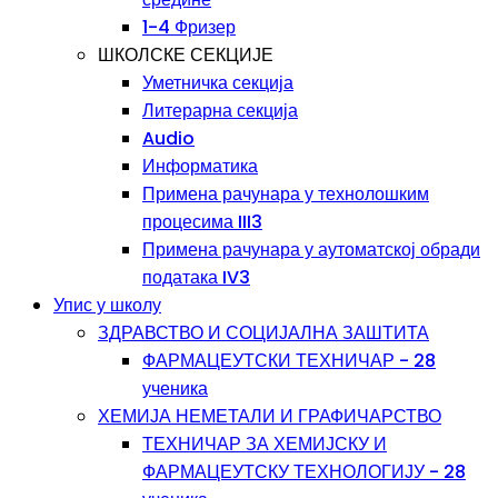
1-4 Фризер
ШКОЛСКЕ СЕКЦИЈЕ
Уметничка секција
Литерарна секција
Audio
Информатика
Примена рачунара у технолошким
процесима III3
Примена рачунара у аутоматској обради
података IV3
Упис у школу
ЗДРАВСТВО И СОЦИЈАЛНА ЗАШТИТА
ФАРМАЦЕУТСКИ ТЕХНИЧАР - 28
ученика
ХЕМИЈА НЕМЕТАЛИ И ГРАФИЧАРСТВО
ТЕХНИЧАР ЗА ХЕМИЈСКУ И
ФАРМАЦЕУТСКУ ТЕХНОЛОГИЈУ - 28