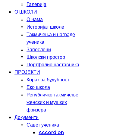
Галерија
О ШКОЛИ
О нама
Историјат школе
Такмичења и награде
ученика
Запослени
Школски простор
Портфолио наставника
ПРОЈЕКТИ
Корак за будућност
Еко школа
Републичко такмичење
женских и мушких
фризера
Документи
Савет ученика
Accordion