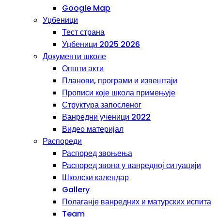
Google Map
Уџбеници
Тест страна
Уџбеници 2025 2026
Документи школе
Општи акти
Планови, програми и извештаји
Прописи које школа примењује
Структура запосленог
Ванредни ученици 2022
Видео материјал
Распореди
Распоред звоњења
Распоред звона у ванредној ситуацији
Школски календар
Gallery
Полаганје ванредних и матурских испита
Team