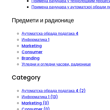
Примена рачунара у технолошким процеси
Примена рачунара у аутоматској обради п
Предмети и радионице
Аутоматска обрада података 4
Информатика 1
Marketing
Consumer
Branding
Угледни и огледни часови, радионице
Category
Аутоматска обрада података 4 (2)
Информатика 1 (13)
Marketing (0)
Consumer (0)