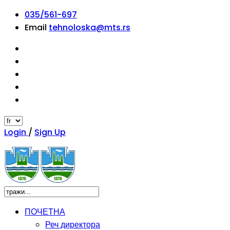
035/561-697
Email
tehnoloska@mts.rs
Login
/
Sign Up
ПОЧЕТНА
Реч директора