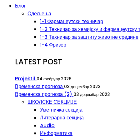
Блог
Одељења
1-1 Фармацеутски техничар
1-2 Техничар за хемијску и фармацеутску 
1-3 Техничар за заштиту животне средине
1-4 Фризер
LATEST POST
Projekti1
04 фебруар 2026
Временска прогноза
03 децембар 2023
Временска прогноза (2)
03 децембар 2023
ШКОЛСКЕ СЕКЦИЈЕ
Уметничка секција
Литерарна секција
Audio
Информатика