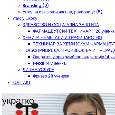
Branding (0)
Угледни и огледни часови, радионице (5)
Упис у школу
ЗДРАВСТВО И СОЦИЈАЛНА ЗАШТИТА
ФАРМАЦЕУТСКИ ТЕХНИЧАР - 28 ученик
ХЕМИЈА НЕМЕТАЛИ И ГРАФИЧАРСТВО
ТЕХНИЧАР ЗА ХЕМИЈСКУ И ФАРМАЦЕУТС
ПОЉОПРИВРЕДА, ПРОИЗВОДЊА И ПРЕРАД
Оператер у прехрамбеној индустрији 14 у
Pekar 14 ученика
ЛИЧНЕ УСЛУГЕ
Фризер 28 ученика
КОНТАКТ
укратко