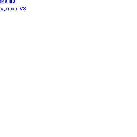
ма III3
одатака IV3