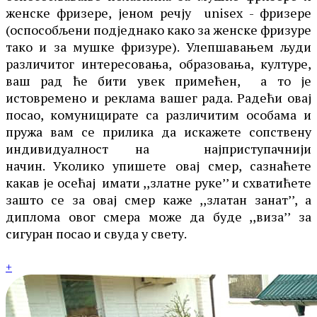
женске фризере, јеном речју unisex - фризере
(оспособљени подједнако како за женске фризуре
тако и за мушке фризуре). Улепшавањем људи
различитог интересовања, образовања, културе,
ваш рад ће бити увек примећен, а то је
истовремено и реклама вашег рада. Радећи овај
посао, комуницирате са различитим особама и
пружа вам се прилика да искажете сопствену
индивидуалност на најприступачнији
начин. Уколико упишете овај смер, сазнаћете
какав је осећај имати ,,златне руке’’ и схватићете
зашто се за овај смер каже ,,златан занат’’, а
диплома овог смера може да буде ,,виза’’ за
сигуран посао и свуда у свету.
+