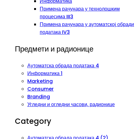
Информатика
Примена рачунара у технолошким
процесима III3
Примена рачунара у аутоматској обради
података IV3
Предмети и радионице
Аутоматска обрада података 4
Информатика 1
Marketing
Consumer
Branding
Угледни и огледни часови, радионице
Category
Аутоматска обрада података 4 (2)