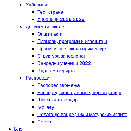
Уџбеници
Тест страна
Уџбеници 2025 2026
Документи школе
Општи акти
Планови, програми и извештаји
Прописи које школа примењује
Структура запосленог
Ванредни ученици 2022
Видео материјал
Распореди
Распоред звоњења
Распоред звона у ванредној ситуацији
Школски календар
Gallery
Полаганје ванредних и матурских испита
Team
Блог