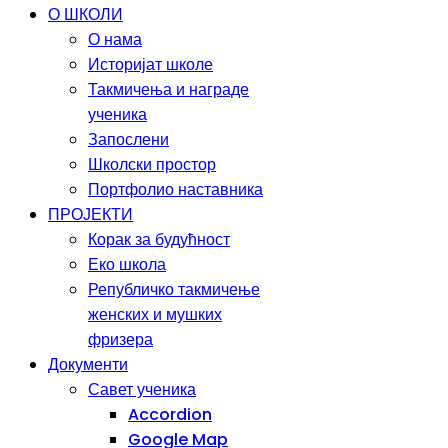
О ШКОЛИ
О нама
Историјат школе
Такмичења и награде
ученика
Запослени
Школски простор
Портфолио наставника
ПРОЈЕКТИ
Корак за будућност
Еко школа
Републичко такмичење
женских и мушких
фризера
Документи
Савет ученика
Accordion
Google Map