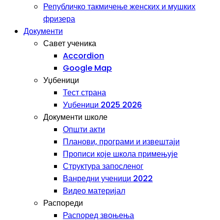
Републичко такмичење женских и мушких
фризера
Документи
Савет ученика
Accordion
Google Map
Уџбеници
Тест страна
Уџбеници 2025 2026
Документи школе
Општи акти
Планови, програми и извештаји
Прописи које школа примењује
Структура запосленог
Ванредни ученици 2022
Видео материјал
Распореди
Распоред звоњења