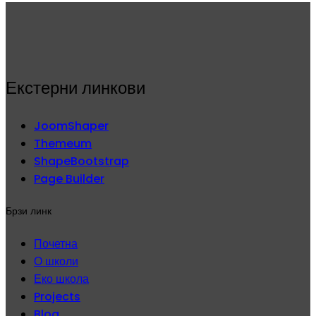
Екстерни линкови
JoomShaper
Themeum
ShapeBootstrap
Page Builder
Брзи линк
Почетна
О школи
Еко школа
Projects
Blog