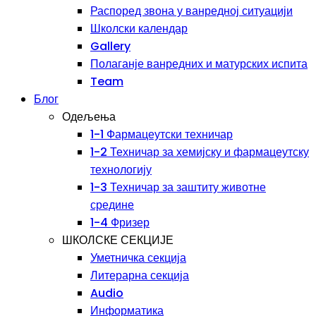
Распоред звона у ванредној ситуацији
Школски календар
Gallery
Полаганје ванредних и матурских испита
Team
Блог
Одељења
1-1 Фармацеутски техничар
1-2 Техничар за хемијску и фармацеутску
технологију
1-3 Техничар за заштиту животне
средине
1-4 Фризер
ШКОЛСКЕ СЕКЦИЈЕ
Уметничка секција
Литерарна секција
Audio
Информатика