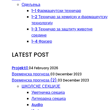
Одељења
1-1 Фармацеутски техничар
1-2 Техничар за хемијску и фармацеутску
технологију
1-3 Техничар за заштиту животне
средине
1-4 Фризер
LATEST POST
Projekti1
04 February 2026
Временска прогноза
03 December 2023
Временска прогноза (2)
03 December 2023
ШКОЛСКЕ СЕКЦИЈЕ
Уметничка секција
Литерарна секција
Audio