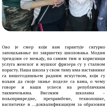
Ово је смер који вам гарантује сигурно
запошљавање по завршетку школовања. Модни
трендови се мењају, па самим тим и корисници
услуга женског и мушког фризера су у сталном
порасту. Наша школа у свом тиму има наставнике
са вишегодишњем радним искуством, који су
вољни да своје знање поделе са вама, о чему
говоре и наши успеси на републичким
такмичењима. Високим школама –
пољопривредне, прехрамбене, технолошке,
васпитачке и …доквалификацијом за образовни