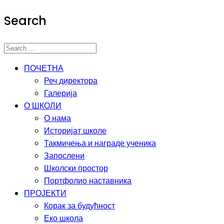
Search
ПОЧЕТНА
Реч директора
Галерија
О ШКОЛИ
О нама
Историјат школе
Такмичења и награде ученика
Запослени
Школски простор
Портфолио наставника
ПРОЈЕКТИ
Корак за будућност
Еко школа