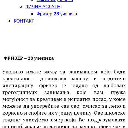
ЛИЧНЕ УСЛУГЕ
Фризер 28 ученика
КОНТАКТ
ФРИЗЕР – 28 ученика
Уколико имате жељу за занимањем које буди
креативност, дозвољава машту и подстиче
инспирацију, фризер је једано од најбољих
трогодишњих занимања које вам пружа
могућност за креативан и исплатив посао, у коме
можете да употребите сав свој смисао за лепо и
корисно и спојите их у једну целину. Ове школске
године уписујемо смер који ће подразумевати
оспособљавање полазника за мушке фризере и