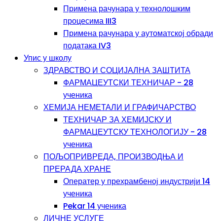
Примена рачунара у технолошким
процесима III3
Примена рачунара у аутоматској обради
података IV3
Упис у школу
ЗДРАВСТВО И СОЦИЈАЛНА ЗАШТИТА
ФАРМАЦЕУТСКИ ТЕХНИЧАР - 28
ученика
ХЕМИЈА НЕМЕТАЛИ И ГРАФИЧАРСТВО
ТЕХНИЧАР ЗА ХЕМИЈСКУ И
ФАРМАЦЕУТСКУ ТЕХНОЛОГИЈУ - 28
ученика
ПОЉОПРИВРЕДА, ПРОИЗВОДЊА И
ПРЕРАДА ХРАНЕ
Оператер у прехрамбеној индустрији 14
ученика
Pekar 14 ученика
ЛИЧНЕ УСЛУГЕ