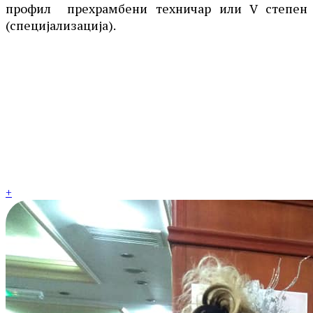
профил прехрамбени техничар или V степен
(специјализација).
+